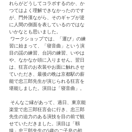
れらがどうしてコラボするのか、か
つてはよく理解できなかったのです
が、門外漢ながら、そのギャプが逆
に人間の側面を表しているのではな
いかなとも思いました。
 ワークショップでは、「運び」の練
習に始まって、「寝音曲」という演
目の謡の練習、台詞の練習、いやは
や、なかなか頭に入りません。翌日
は、狂言のお衣装やお面に触れさせ
ていただき、最後の晩は京都駅の薪
能で忠三郎先生が演じられる狂言を
堪能しました。演目は「寝音曲」。
 そんなご縁があって、過日、東京能
楽堂で忠三郎狂言会に行き、忠三郎
先生の迫力のある演技を目の前で観
せていただきました。演目は「靱
猿」忠三郎先生の5歳のご子息の初