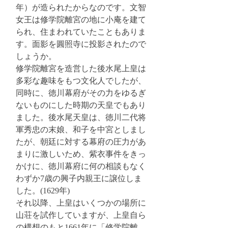
年）が造られたからなのです。文智
女王は修学院離宮の地に小庵を建て
られ、住まわれていたこともありま
す。面影を圓照寺に投影されたので
しょうか。
修学院離宮を造営した後水尾上皇は
多彩な趣味をもつ文化人でしたが、
同時に、徳川幕府がその力をゆるぎ
ないものにした時期の天皇でもあり
ました。後水尾天皇は、徳川二代将
軍秀忠の末娘、和子を中宮としまし
たが、朝廷に対する幕府の圧力があ
まりに激しいため、紫衣事件をきっ
かけに、徳川幕府に何の相談もなく
わずか7歳の興子内親王に譲位しま
した。(1629年)
それ以降、上皇はいくつかの場所に
山荘を試作していますが、上皇自ら
の構想のもと1661年に「修学院離