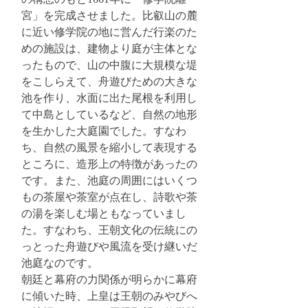
宮」を完成させました。比叡山の麓
に近い修学院の地に営んだ行楽のた
めの施設は、建物より庭が主体とな
ったもので、山の中腹に大規模な堤
をこしらえて、舟遊びための大きな
池を作り、水面に出た尾根を利用し
て中島としているなど、自然の地形
を生かした大庭園でした。すなわ
ち、自然の風景を縮小して表現する
ところに、造形上の特徴があったの
です。また、池庭の周囲にはいくつ
もの茶屋や茶室が点在し、詩歌や茶
の湯を楽しむ場ともなっていまし
た。すなわち、王朝文化の伝統にの
っとった舟遊びや風流を受け継いだ
池庭なのです。
朝廷と幕府の力関係が明らかに幕府
に傾いた時、上皇は王朝のみやびへ