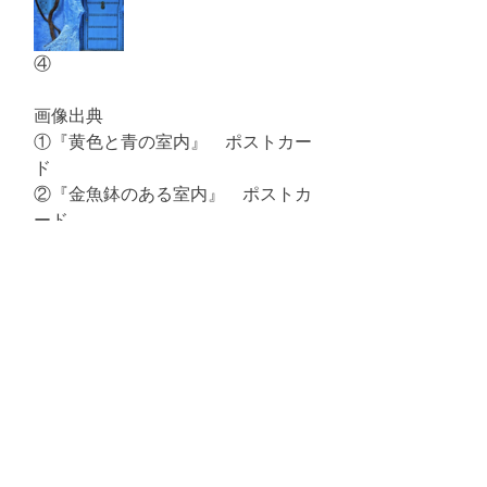
④
画像出典
①『黄色と青の室内』　ポストカー
ド
②『金魚鉢のある室内』　ポストカ
ード
③『タンジールの窓』　ネット美術
館
④　Expedia