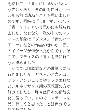
を訪れて、「青」に目覚めた⁈とい
う内容があり、その町を自分が40～
50年も前に訪ねたことを思い出した
のです。同時に『え‼　マティスが
「青」？！』という思いにも駆られ
ました。なぜなら、私の中でのマテ
ィスの印象は『ダンス』『赤のハー
モニー』などの作品のせいか「赤」
のイメージが強かったからです。そ
こで、マティスの「青」を見に行こ
うと決めました。
　かつては印象派などの展覧会にも
行きましたが、どちらかと言えば、
フラ・アンジェリコやラファエロな
ど、ルネッサンス期の宗教画の方が
好みでしたし、昨今は日本の伝統文
化に偏っていますので、マティスを
見に行こうと思ったことは自分でも
想定外でした。