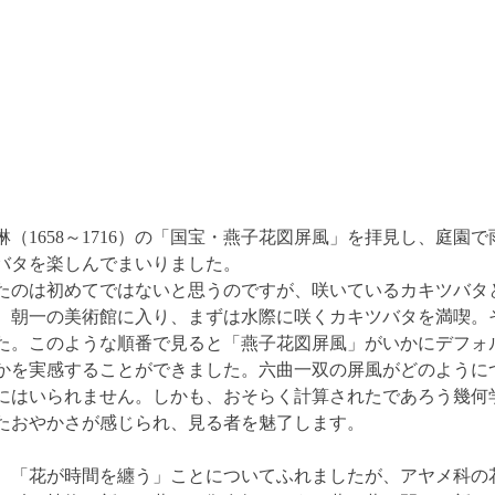
（1658～1716）の「国宝・燕子花図屏風」を拝見し、庭園
バタを楽しんでまいりました。
たのは初めてではないと思うのですが、咲いているカキツバタ
。朝一の美術館に入り、まずは水際に咲くカキツバタを満喫。
た。このような順番で見ると「燕子花図屏風」がいかにデフォ
かを実感することができました。六曲一双の屏風がどのように
にはいられません。しかも、おそらく計算されたであろう幾何
たおやかさが感じられ、見る者を魅了します。
、「花が時間を纏う」ことについてふれましたが、アヤメ科の