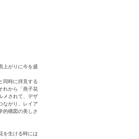
で雨上がりに今を盛
と同時に拝見する
それから「燕子花
ルメされて、デザ
つながり、レイア
学的構図の美しさ
花を生ける時には