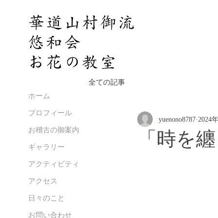
全ての記事
ホーム
プロフィール
yuenono8787
2024
お稽古の御案内
「時を纏
ギャラリー
アクティビティ
アクセス
日々のこと
お問い合わせ